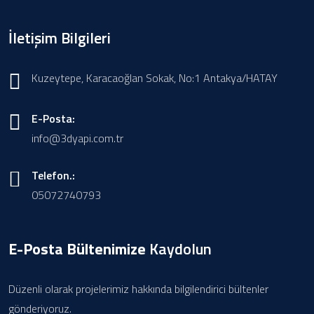
İletişim Bilgileri
Kuzeytepe, Karacaoğlan Sokak, No:1 Antakya/HATAY
E-Posta:
info@3dyapi.com.tr
Telefon.:
05072740793
E-Posta Bültenimize
Kaydolun
Düzenli olarak projelerimiz hakkında bilgilendirici bültenler
gönderiyoruz.