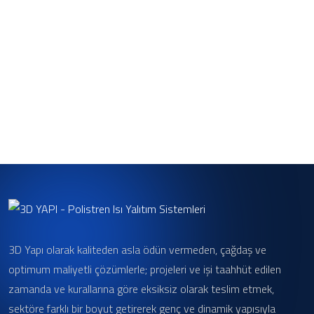
3D Yapı olarak kaliteden asla ödün vermeden, çağdaş ve
optimum maliyetli çözümlerle; projeleri ve işi taahhüt edilen
zamanda ve kurallarına göre eksiksiz olarak teslim etmek,
sektöre farklı bir boyut getirerek genç ve dinamik yapısıyla