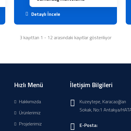
Detaylı İncele
3 kayıttan 1 - 12 arasındaki kayıtlar gösteriliyor
Hızlı Menü
İletişim Bilgileri
Hakkımızda
Kuzeytepe, Karacaoğlan
Sokak, No:1 Antakya/HAT
Ürünlerimiz
Projelerimiz
E-Posta: