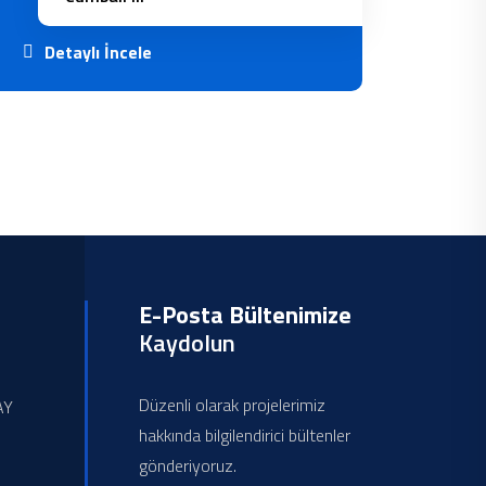
Detaylı İncele
E-Posta Bültenimize
Kaydolun
Düzenli olarak projelerimiz
AY
hakkında bilgilendirici bültenler
gönderiyoruz.