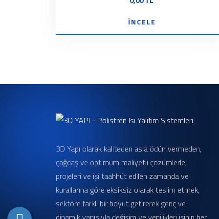
0,00 TL
İNCELE
3D Yapı olarak kaliteden asla ödün vermeden,
çağdaş ve optimum maliyetli çözümlerle;
projeleri ve işi taahhüt edilen zamanda ve
kurallarına göre eksiksiz olarak teslim etmek,
sektöre farklı bir boyut getirerek genç ve
dinamik yapısıyla değişim ve yenilikleri işinin her