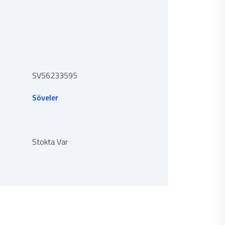
SV56233595
Söveler
Stokta Var