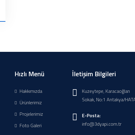
Hızlı Menü
İletişim Bilgileri
Hakkımızda
Kuzeytepe, Karacaoğlan
Sokak, No:1 Antakya/HAT
Ürünlerimiz
Projelerimiz
E-Posta:
info@3dyapi.com.tr
Foto Galeri